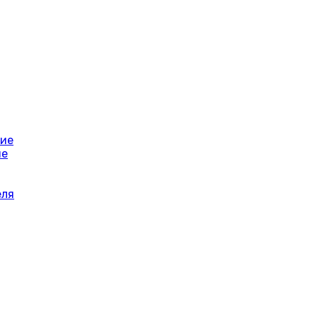
ние
ие
еля