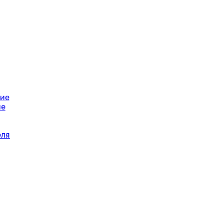
ние
ие
еля