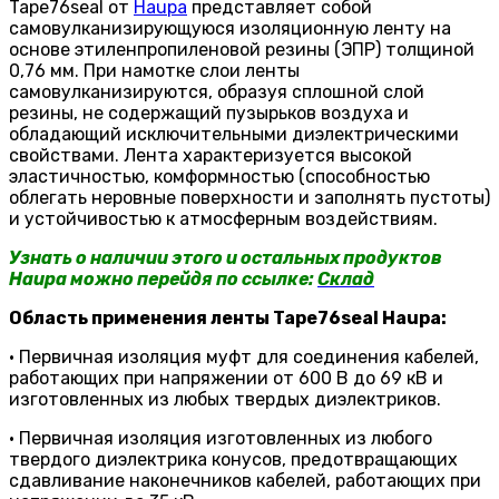
Tape76seal от
Haupa
представляет собой
самовулканизирующуюся изоляционную ленту на
основе этиленпропиленовой резины (ЭПР) толщиной
0,76 мм. При намотке слои ленты
самовулканизируются, образуя сплошной слой
резины, не содержащий пузырьков воздуха и
обладающий исключительными диэлектрическими
свойствами. Лента характеризуется высокой
эластичностью, комформностью (способностью
облегать неровные поверхности и заполнять пустоты)
и устойчивостью к атмосферным воздействиям.
Узнать о наличии этого и остальных продуктов
Haupa можно перейдя по ссылке:
Склад
Область применения ленты Tape76seal Haupa:
• Первичная изоляция муфт для соединения кабелей,
работающих при напряжении от 600 В до 69 кВ и
изготовленных из любых твердых диэлектриков.
• Первичная изоляция изготовленных из любого
твердого диэлектрика конусов, предотвращающих
сдавливание наконечников кабелей, работающих при