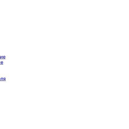
ние
ие
еля