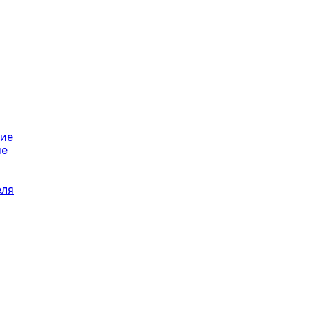
ние
ие
еля