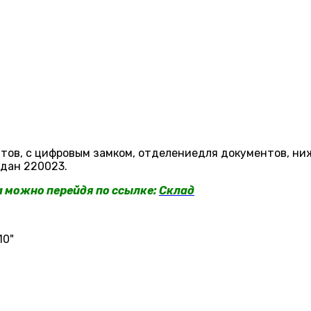
нтов, с цифровым замком, отделениедля документов, н
одан 220023.
a можно перейдя по ссылке:
Склад
10"