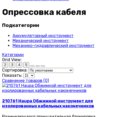
Опрессовка кабеля
Подкатегории
Аккумуляторный инструмент
Механический инструмент
Механико-гидравлический инструмент
Категории
Grid View:
2
3
4
5
Сортировка:
Показать:
Сравнение товаров (0)
210761 Haupa Обжимной инструмент для
изолированных кабельных наконечников
Pазмыкающаяся принудительная блокировка,