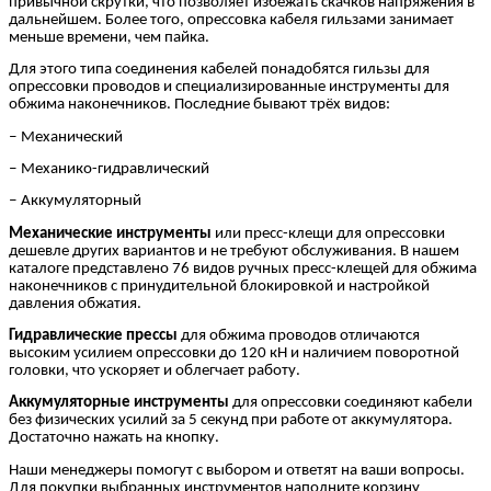
привычной скрутки, что позволяет избежать скачков напряжения в
дальнейшем. Более того, опрессовка кабеля гильзами занимает
меньше времени, чем пайка.
Для этого типа соединения кабелей понадобятся гильзы для
опрессовки проводов и специализированные инструменты для
обжима наконечников. Последние бывают трёх видов:
‒ Механический
‒ Механико-гидравлический
‒ Аккумуляторный
Механические инструменты
или пресс-клещи для опрессовки
дешевле других вариантов и не требуют обслуживания. В нашем
каталоге представлено 76 видов ручных пресс-клещей для обжима
наконечников с принудительной блокировкой и настройкой
давления обжатия.
Гидравлические прессы
для обжима проводов отличаются
высоким усилием опрессовки до 120 кН и наличием поворотной
головки, что ускоряет и облегчает работу.
Аккумуляторные инструменты
для опрессовки соединяют кабели
без физических усилий за 5 секунд при работе от аккумулятора.
Достаточно нажать на кнопку.
Наши менеджеры помогут с выбором и ответят на ваши вопросы.
Для покупки выбранных инструментов наполните корзину