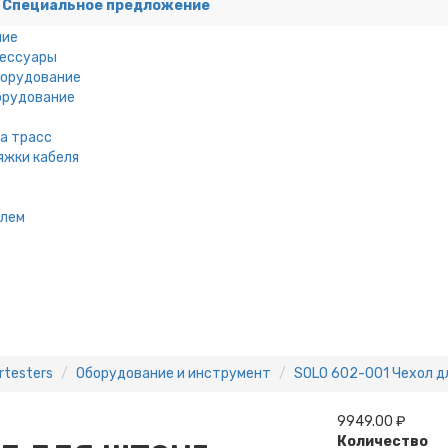
Специальное предложение
ние
сессуары
борудование
орудование
а трасс
яжки кабеля
елем
rtesters
Оборудование и инструмент
SOLO 602-001 Чехол д
9949.00 ₽
Количество