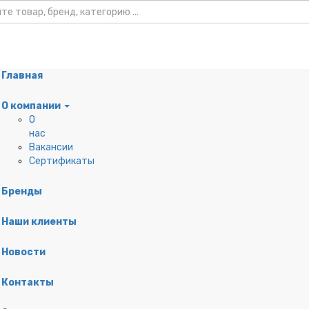
Главная
О компании
О
нас
нты
Вакансии
Сертификаты
я кабеля
Бренды
удование
щиты
Наши клиенты
Новости
Контакты