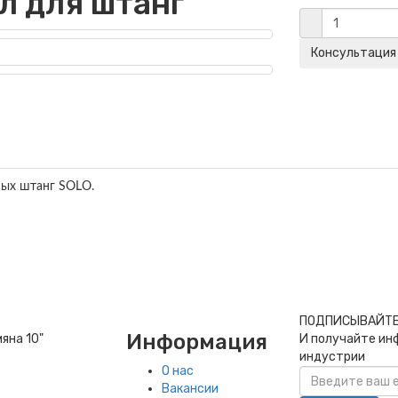
л для штанг
ных штанг SOLO.
ПОДПИСЫВАЙТЕ
Информация
И получайте ин
мяна 10"
индустрии
О нас
Вакансии