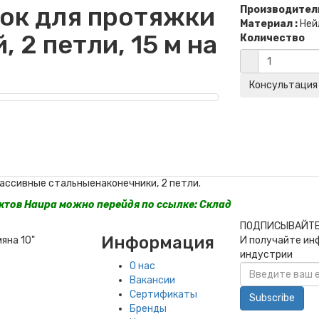
ок для протяжки
Производитель
Материал :
Ней
 2 петли, 15 м на
Количество
массивные стальныенаконечники, 2 петли.
уктов Haupa можно перейдя по ссылке:
Склад
ПОДПИСЫВАЙТЕ
Информация
И получайте ин
мяна 10"
индустрии
О нас
Вакансии
Сертификаты
Subscribe
Бренды