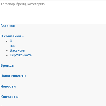
Главная
О компании
О
нас
нты
Вакансии
Сертификаты
я кабеля
Бренды
удование
щиты
Наши клиенты
Новости
Контакты