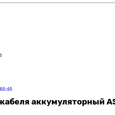
5
 AS-65
я кабеля аккумуляторный A