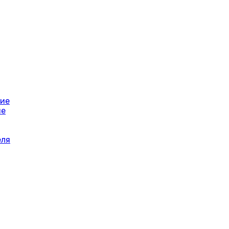
ние
ие
еля