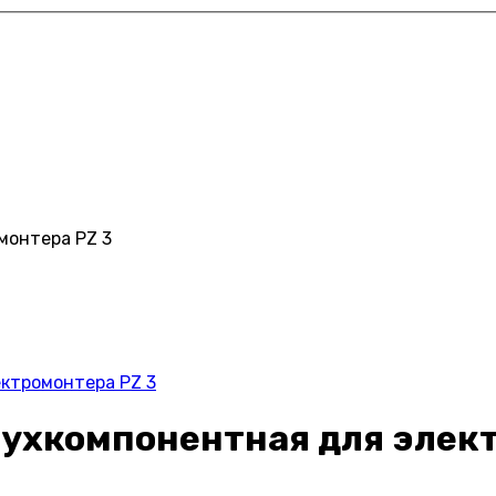
монтера PZ 3
ектромонтера PZ 3
вухкомпонентная для элек