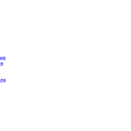
ние
ие
еля