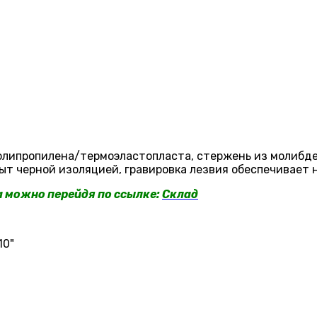
олипропилена/термоэластопласта, стержень из молибд
ыт черной изоляцией, гравировка лезвия обеспечивает
a можно перейдя по ссылке:
Склад
10"