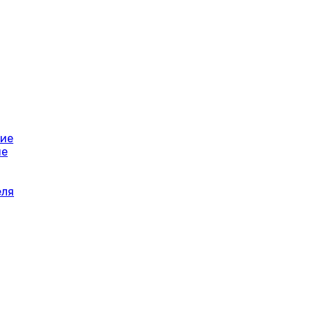
ние
ие
еля