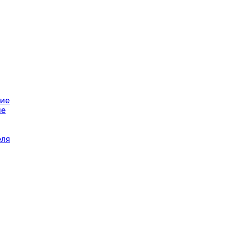
ние
ие
еля