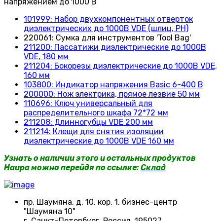
напряжением до 1000 В
101999: Набор двухкомпонентных отверток
диэлектрических до 1000В VDE (шлиц, РН)
220061: Сумка для инструментов 'Tool Bag'
211200: Пассатижи диэлектрические до 1000В
VDE, 180 мм
211204: Бокорезы диэлектрические до 1000В VDE,
160 мм
103800: Индикатор напряжения Basic 6-400 В
200000: Нож электрика, прямое лезвие 50 мм
110696: Ключ универсальный для
распределительного шкафа 72*72 мм
211208: Длинногубцы VDE 200 мм
211214: Клещи для снятия изоляции
диэлектрические до 1000В VDE 160 мм
Узнать о наличии этого и остальных продуктов
Haupa можно перейдя по ссылке:
Склад
пр. Шаумяна, д. 10, кор. 1, бизнес-центр
"Шаумяна 10"
г. Санкт-Петербург, Россия, 195027