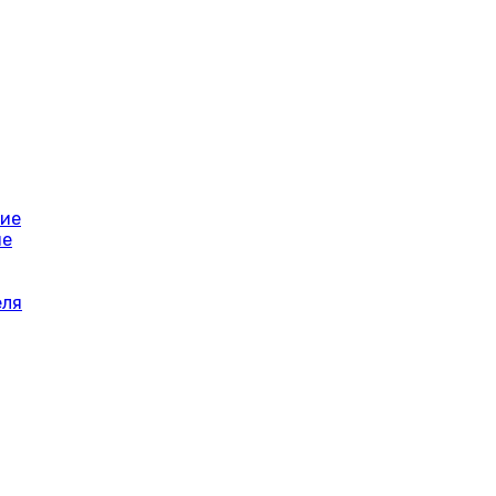
ние
ие
еля