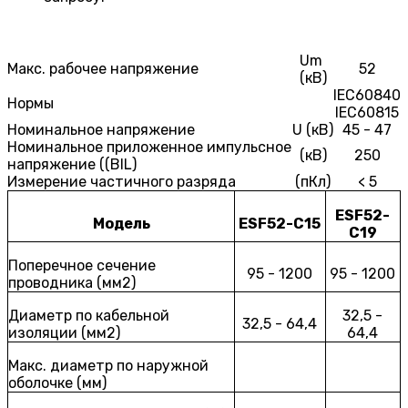
Um
Макс. рабочее напряжение
52
(кВ)
IEC60840
Нормы
IEC60815
Номинальное напряжение
U (кВ)
45 - 47
Номинальное приложенное импульсное
(кВ)
250
напряжение ((BIL)
Измерение частичного разряда
(пКл)
< 5
ESF52-
Модель
ESF52-C15
C19
Поперечное сечение
95 - 1200
95 - 1200
проводника (мм2)
Диаметр по кабельной
32,5 -
32,5 - 64,4
изоляции (мм2)
64,4
Макс. диаметр по наружной
оболочке (мм)