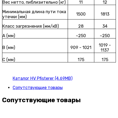
Вес нетто, пиблизительно (кг)
11
12
Минимальная длина пути тока
1500
1813
утечки (мм)
Класс загрязнения (мм/кВ)
28
34
A (мм)
~250
~250
1019 -
B (мм)
909 - 1021
1137
C (мм)
175
175
Каталог HV Pfisterer (4.69MB)
Сопутствующие товары
Сопутствующие товары