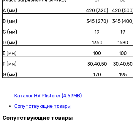
A (мм)
420 (320)
420 (500
B (мм)
345 (270)
345 (400
C (мм)
19
19
D (мм)
1360
1580
E (мм)
100
100
F (мм)
30,40,50
30,40,50
G (мм)
170
195
Каталог HV Pfisterer (4.69MB)
Сопутствующие товары
Сопутствующие товары