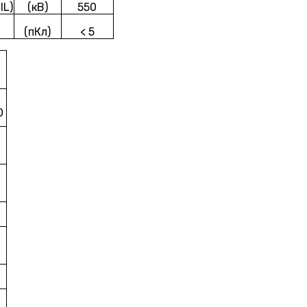
IL)
(кВ)
550
(пКл)
< 5
-
0