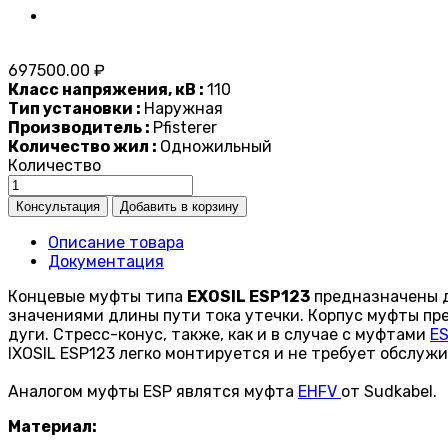
697500.00 ₽
Класс напряжения, кВ :
110
Тип установки :
Наружная
Производитель :
Pfisterer
Количество жил :
Одножильный
Количество
Описание товара
Документация
Концевые муфты типа
EXOSIL ESP123
предназначены д
значениями длины пути тока утечки. Корпус муфты п
дуги. Стресс-конус, также, как и в случае с муфтами
ES
IXOSIL ESP123 легко монтируется и не требует обслуж
Аналогом муфты ESP являтся муфта
EHFV
от Sudkabel.
Материал: