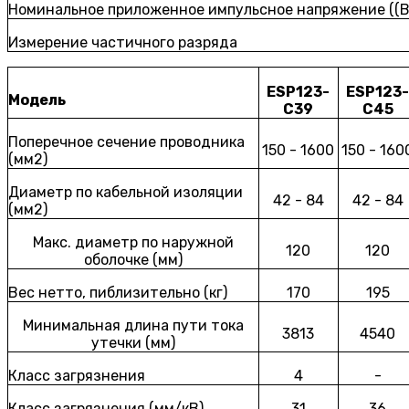
Номинальное приложенное импульсное напряжение ((B
Измерение частичного разряда
ESP123-
ESP123
Модель
C39
C45
Поперечное сечение проводника
150 - 1600
150 - 160
(мм2)
Диаметр по кабельной изоляции
42 - 84
42 - 84
(мм2)
Макс. диаметр по наружной
120
120
оболочке (мм)
Вес нетто, пиблизительно (кг)
170
195
Минимальная длина пути тока
3813
4540
утечки (мм)
Класс загрязнения
4
-
Класс загрязнения (мм/кВ)
31
36