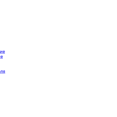
ние
ие
еля