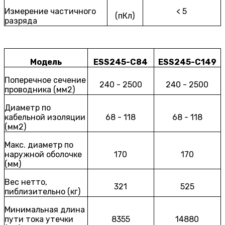
Измерение частичного
< 5
(пКл)
разряда
Модель
ESS245-C84
ESS245-C149
Поперечное сечение
240 - 2500
240 - 2500
проводника (мм2)
Диаметр по
кабельной изоляции
68 - 118
68 - 118
(мм2)
Макс. диаметр по
наружной оболочке
170
170
(мм)
Вес нетто,
321
525
пиблизительно (кг)
Минимальная длина
пути тока утечки
8355
14880