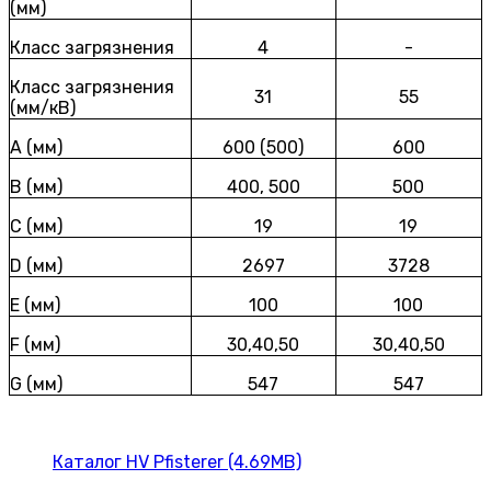
(мм)
Класс загрязнения
4
-
Класс загрязнения
31
55
(мм/кВ)
A (мм)
600 (500)
600
B (мм)
400, 500
500
C (мм)
19
19
D (мм)
2697
3728
E (мм)
100
100
F (мм)
30,40,50
30,40,50
G (мм)
547
547
Каталог HV Pfisterer (4.69MB)