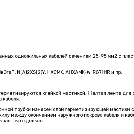
нных одножильных кабелей сечением 25-95 мм2 с плас
ПвЭгаП, N(A)2XS(2)Y, HXCMK, AHXAMK-W, RG7H1R и пр.
герметизируются клейкой мастикой. Желтая лента для 
 кабеля.
онной трубки нанесен слой герметизирующей мастики 
 жилу между окончанием наружного покрова кабеля и ка
ывается отдельно.