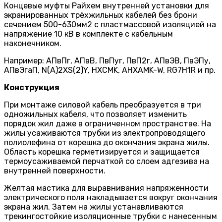
Концевые муфты Райхем внутренней установки для
экранированных трёхжильных кабелей без брони
сечением 500-630мм2 с пластмассовой изоляцией на
напряжение 10 кВ в комплекте с кабельным
наконечником.
Например: АПвПг, АПвВ, ПвПуг, ПвП2г, АПвЭВ, ПвЭПу,
АПвЭгаП, N(A)2XS(2)Y, HXCMK, AHXAMK-W, RG7H1R и пр.
Конструкция
При монтаже силовой кабель преобразуется в три
одножиль­ных кабеля, что позволяет изменить
порядок жил даже в ограниченном пространстве. На
жилы усаживаются трубки из электропроводящего
полиолефина от корешка до окончания экрана жилы.
Область корешка герметизируется и защища­ется
термоусаживаемой перчаткой со слоем адгезива на
внутренней поверхности.
Желтая мастика для выравнивания напряженности
электрического поля накладывается вокруг окончания
экрана жил. Затем на жилы устанавли­ваются
трекингостойкие изоляцион­ные трубки с нанесенным