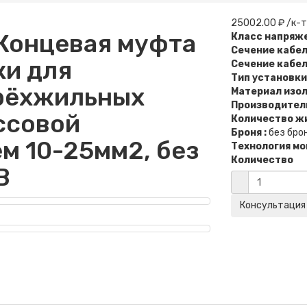
25002.00 ₽ /к-т
Концевая муфта
Класс напряже
Сечение кабеля
ки для
Сечение кабеля
Тип установки
рёхжильных
Материал изол
Производитель
ссовой
Количество жи
Броня :
без бро
м 10-25мм2, без
Технология мо
Количество
В