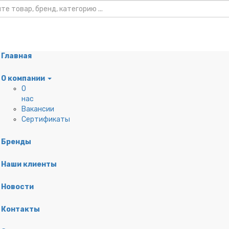
Главная
О компании
О
нас
нты
Вакансии
Сертификаты
я кабеля
Бренды
удование
щиты
Наши клиенты
Новости
Контакты