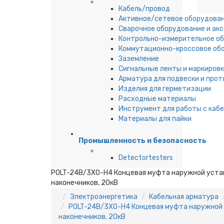
Кабель/провод
Активное/сетевое оборудова
Сварочное оборудование и ак
Контрольно-измерительное о
Коммутационно-кроссовое об
Заземление
Сигнальные ленты и маркировк
Арматура для подвески и прот
Изделия для герметизации
Расходные материалы
Инструмент для работы с каб
Материалы для пайки
Промышленность и безопасность
Detectortesters
POLT-24B/3XO-H4 Концевая муфта наружной устан
наконечников, 20кВ
Электроэнергетика
Кабельная арматура
POLT-24B/3XO-H4 Концевая муфта наружной 
наконечников, 20кВ