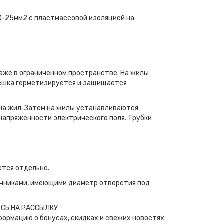
0-25мм2 с пластмассовой изоляцией на
даже в ограниченном пространстве. На жилы
ешка герметизируется и защища­ется
а жил. Затем на жилы устанавли­ваются
апряженности электрическо­го поля. Трубки
ется отдельно.
ечниками, имеющими диаметр отверстия под
СЬ НА РАССЫЛКУ
формацию о бонусах, скидках и свежих новостях