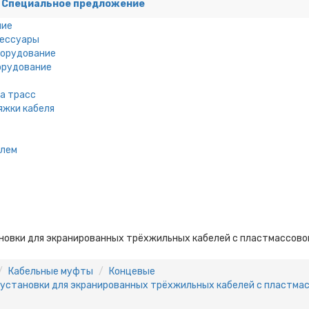
Специальное предложение
ние
сессуары
борудование
орудование
а трасс
яжки кабеля
елем
овки для экранированных трёхжильных кабелей с пластмассовой
Кабельные муфты
Концевые
установки для экранированных трёхжильных кабелей с пластмас