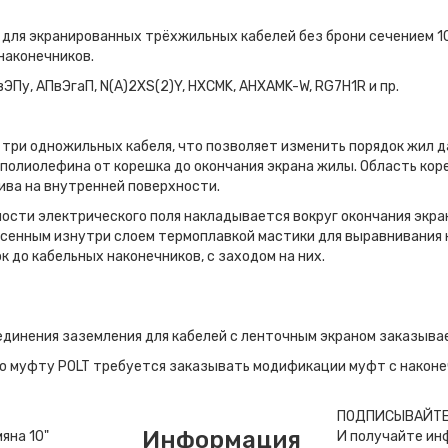
для экранированных трёхжильных кабелей без брони сечением 1
наконечников.
вЭПу, АПвЭгаП, N(A)2XS(2)Y, HXCMK, AHXAMK-W, RG7H1R и пр.
 три одножиль­ных кабеля, что позволяет изменить порядок жил 
полиолефина от корешка до окончания экрана жилы. Область кор
ива на внутренней поверхности.
сти электрического поля накладывается вокруг окончания экран
есенным изнутри слоем термоплавкой мастики для выравнивания н
 до кабельных наконечников, с заходом на них.
единения заземления для кабелей с ленточным экраном заказыва
вую муфту POLT требуется заказывать модификации муфт с након
ПОДПИСЫВАЙТЕ
Информация
И получайте ин
мяна 10"