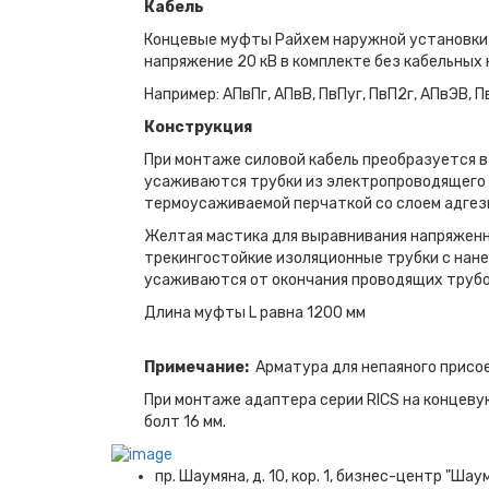
Кабель
Концевые муфты Райхем наружной установки 
напряжение 20 кВ в комплекте без кабельных 
Например: АПвПг, АПвВ, ПвПуг, ПвП2г, АПвЭВ, П
Конструкция
При монтаже силовой кабель преобразуется в
усаживаются трубки из электропроводящего 
термоусаживаемой перчаткой со слоем адгез
Желтая мастика для выравнивания напряженно
трекингостойкие изоляцион­ные трубки с нан
усаживаются от окончания проводящих трубок
Длина муфты L равна 1200 мм
Примечание:
Арматура для непаяного присо
При монтаже адаптера серии RICS на конце­
болт 16 мм.
пр. Шаумяна, д. 10, кор. 1, бизнес-центр "Шау