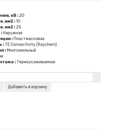
ния, кВ :
20
, мм2 :
10
, мм2 :
25
 :
Наружная
яции :
Пластмассовая
 :
TE Connectivity (Raychem)
л :
Многожильный
ни
нтажа :
Термоусаживаемая