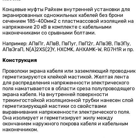
Концевые муфты Райхем внутренней установки для
экранированных одножильных кабелей без брони
сечением 185-400мм2 с пластмассовой изоляцией на
напряжение 20 кВ в комплекте с кабельными
наконечниками со срывными болтами.
Например: АПвПг, АПвВ, ПвПуг, ПвП2г, АПвЭВ, ПвЭПу,
АПвЭгаП, N(A)2XS(2)Y, HXCMK, AHXAMK-W, RG7H1R и пр.
Конструкция
Проволоки экрана кабеля или зазем­ляющий проводник
герметизируются клейкой мастикой. Желтая лента
для распределения напряженности электрического
поля наматывается в обла­сти среза полупроводящего
экрана кабеля. На внутренней поверхности
трекингостойкой изоляционной трубки нанесен слой
герметизирующей мастики со свойствами
выравнивания напряженности электрического поля.
Она изолирует и герметизирует жилу между
окончанием наружного покрова кабеля и кабельным
наконечником.