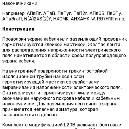
наконечниками.
Например: АПвПг, АПвВ, ПвПуг, ПвП2г, АПвЭВ, ПвЭПу,
АПвЭгаП, N(A)2XS(2)Y, HXCMK, AHXAMK-W, RG7H1R и пр.
Конструкция
Проволоки экрана кабеля или заземляющий проводник
герметизируются клейкой мастикой. Желтая лента
для распределения напряженности электрического
поля наматывается в области среза полупроводящего
экрана кабеля.
На внутренней поверхности трекингостойкой
изоляционной трубки нанесен слой
герметизирующей мастики со свойствами
выравнивания напряженности электрического поля.
Она изолирует и герметизирует жилу между
окончанием наружного покрова кабеля и кабельным
наконечником. Для заземления ленточного экрана
применяется непаяная арматура, которая
заказывается отдельно.
Комплект с модификацией L20B включает болтовые