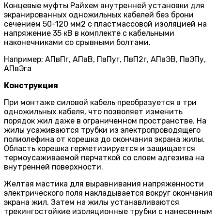
Концевые муфты Райхем внутренней установки для
экранированных одножильных кабелей без брони
сечением 50-120 мм2 с пластмассовой изоляцией на
напряжение 35 кВ в комплекте с кабельными
наконечниками со срывными болтами.
Например: АПвПг, АПвВ, ПвПуг, ПвП2г, АПвЭВ, ПвЭПу,
АПвЭга
Конструкция
При монтаже силовой кабель преобразуется в три
одножиль­ных кабеля, что позволяет изменить
порядок жил даже в ограниченном пространстве. На
жилы усаживаются трубки из электропроводящего
полиолефина от корешка до окончания экрана жилы.
Область корешка герметизируется и защища­ется
термоусаживаемой перчаткой со слоем адгезива на
внутренней поверхности.
Желтая мастика для выравнивания напряженности
электрического поля накладывается вокруг окончания
экрана жил. Затем на жилы устанавли­ваются
трекингостойкие изоляцион­ные трубки с нанесенным