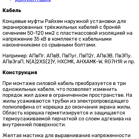
Кабель
Концевые муфты Райхем наружной установки для
экранированных трёхжильных кабелей с бронёй
сечением 50-120 мм2 с пластмассовой изоляцией на
напряжение 35 кВ в комплекте с кабельными
наконечниками со срывными болтами.
Например: АПвПг, АПвВ, ПвПуг, ПвП2г, АПвЭВ, ПвЭПу,
АПвЭгаП, N(A)2XS(2)Y, HXCMK, AHXAMK-W, RG7H1R и пр.
Конструкция
При монтаже силовой кабель преобразуется в три
одножиль­ных кабеля, что позволяет изменить
порядок жил даже в ограниченном пространстве. На
жилы усаживаются трубки из электропроводящего
полиолефина от корешка до окончания экрана жилы.
Область корешка герметизируется и защища­ется
термоусаживаемой перчаткой со слоем адгезива на
внутренней поверхности.
Желтая мастика для выравнивания напряженности