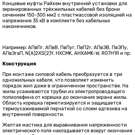
Концевые муфты Райхем внутренней установки для
экранированных трёхжильных кабелей без брони
сечением 150-300 мм2 с пластмассовой изоляцией на
напряжение 35 кВ в комплекте без кабельных
наконечников.
Например: АПвПг, АПвВ, ПвПуг, ПвП2г, АПвЭВ, ПвЭПу,
АПвЭгаП, N(A)2XS(2)Y, HXCMK, AHXAMK-W, RG7H1R и пр.
Конструкция
При монтаже силовой кабель преобразуется в три
одножиль­ных кабеля, что позволяет изменить
порядок жил даже в ограниченном пространстве. На
жилы усаживаются трубки из электропроводящего
полиолефина от корешка до окончания экрана жилы.
Область корешка герметизируется и защища­ется
термоусаживаемой перчаткой со слоем адгезива на
внутренней поверхности.
Желтая мастика для выравнивания напряженности
электрического поля накладывается вокруг окончания