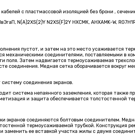
абелей с пластмассовой изоляцией без брони , сечение
АПвЭгаП, N(A)2XS(2)Y N2XS(F)2Y НХСМК, AHXAMK-W, RG7H
олнения пустот, и затем на это место усаживается те
ся механическими соединителями, поставляемыми в ко
и поля. Затем надвигается термоусаживаемая трехсло
сте соединения. Медная сетка оборачивается вокруг м
т систему соединения экранов.
ходит система непаянного заземления, которая также 
ерметизация и защита обеспечивается толстостенной т
ки экранов соединяются болтовым соединителем. Медна
тостенной термоусаживаемой трубкой. Конструкция ре
и заменить ее вставкой участка жилы с двумя соединит