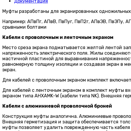
Документация
Муфты разработаны для экранированных одножильных к
Например: АПвПг, АПвВ, ПвПуг, ПвП2г, АПвЭВ, ПвЭПу, 
срывными болтами
Кабели с проволочным и ленточным экраном
Место среза экрана подматывается желтой лентой зап
напряженность электрического поля. Жилы соединяют
мастичной пластиной для выравнивания напряженност
равномерную толщину изоляции и создавая экран в ме
экран.
Для кабелей с проволочным экраном комплект включае
Для кабелей с ленточным экраном в комплект муфты в
экраном типа AHXAMK-W (кабели типа NK). Внешняя г
Кабели с алюминиевой проволочной броней
Конструкция муфты аналогична. Алюминиевые проволо
Внешняя герметизация и защита обеспечивается толс
муфты позволяет удалить поврежденную часть кабеля 