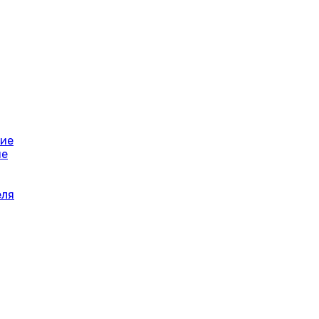
ние
ие
еля