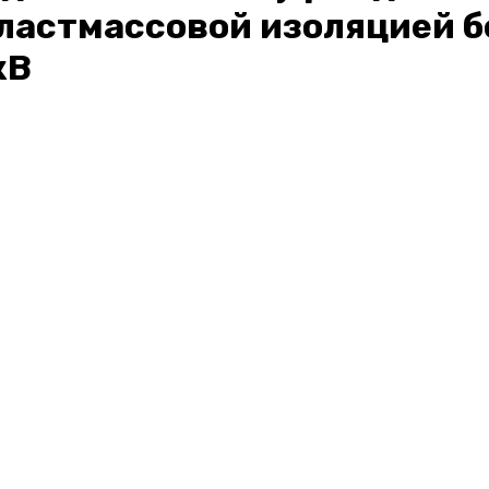
ластмассовой изоляцией б
кВ