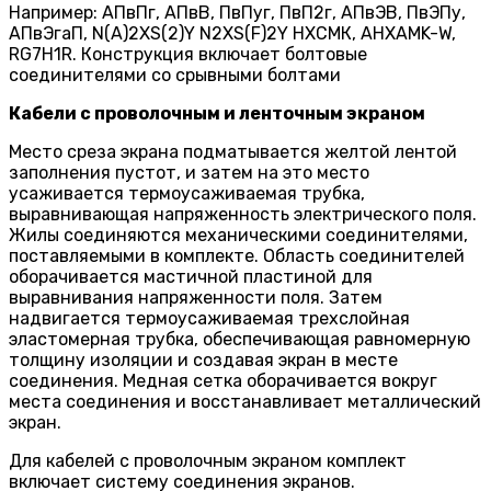
Например: АПвПг, АПвВ, ПвПуг, ПвП2г, АПвЭВ, ПвЭПу,
АПвЭгаП, N(A)2XS(2)Y N2XS(F)2Y НХСМК, AHXAMK-W,
RG7H1R. Конструкция включает болтовые
соединителями со срывными болтами
Кабели с проволочным и ленточным экраном
Место среза экрана подматывается желтой лентой
заполнения пустот, и затем на это место
усаживается термоусаживаемая трубка,
выравнивающая напряженность электрического поля.
Жилы соединяются механическими соединителями,
поставляемыми в комплекте. Область соединителей
оборачивается мастичной пластиной для
выравнивания напряженности поля. Затем
надвигается термоусаживаемая трехслойная
эластомерная трубка, обеспечивающая равномерную
толщину изоляции и создавая экран в месте
соединения. Медная сетка оборачивается вокруг
места соединения и восстанавливает металлический
экран.
Для кабелей с проволочным экраном комплект
включает систему соединения экранов.