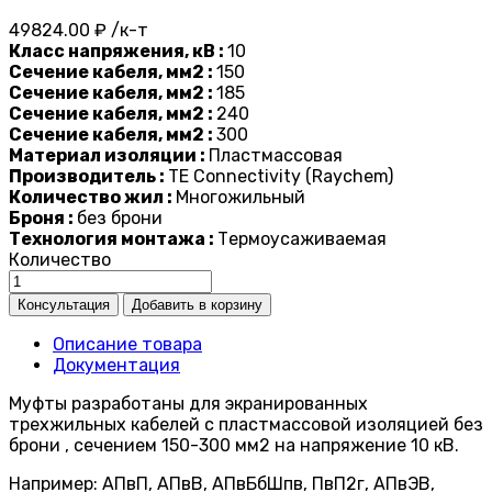
49824.00 ₽ /к-т
Класс напряжения, кВ :
10
Сечение кабеля, мм2 :
150
Сечение кабеля, мм2 :
185
Сечение кабеля, мм2 :
240
Сечение кабеля, мм2 :
300
Материал изоляции :
Пластмассовая
Производитель :
TE Connectivity (Raychem)
Количество жил :
Многожильный
Броня :
без брони
Технология монтажа :
Термоусаживаемая
Количество
Описание товара
Документация
Муфты разработаны для экранированных
трехжильных кабелей с пластмассовой изоляцией без
брони , сечением 150-300 мм2 на напряжение 10 кВ.
Например: АПвП, АПвВ, АПвБбШпв, ПвП2г, АПвЭВ,