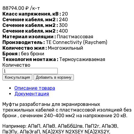
88794.00 ₽ /к-т
Класс напряжения, кВ :
20
Сечение кабеля, мм2 :
240
Сечение кабеля, мм2 :
300
Сечение кабеля, мм2 :
400
Материал изоляции :
Пластмассовая
Производитель :
TE Connectivity (Raychem)
Количество жил :
Многожильный
Броня :
без брони
Технология монтажа :
Термоусаживаемая
Количество
Описание товара
Документация
Муфты разработаны для экранированных
трехжильных кабелей с пластмассовой изоляцией без
брони , сечением 240-400 мм2 на напряжение 20 кВ.
Например: АПвП, АПвВ, АПвБбШпв, ПвП2г, АПвЭВ,
ПвЭПу, АПвЭгаП, N(A)2XSY N2XSEY N(A)2XS2Y,