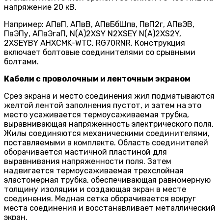
напряжение 20 кВ.
Например: АПвП, АПвВ, АПвБбШпв, ПвП2г, АПвЭВ,
ПвЭПу, АПвЭгаП, N(A)2XSY N2XSEY N(A)2XS2Y,
2XSEYBY AHXCMK-WTC, RG70RNR. Конструкция
включает болтовые соединителями со срывными
болтами.
Кабели с проволочным и ленточным экраном
Срез экрана и место соединения жил подматываются
желтой лентой заполнения пустот, и затем на это
место усаживается термоусаживаемая трубка,
выравнивающая напряженность электрического поля.
Жилы соединяются механическими соединителями,
поставляемыми в комплекте. Область соединителей
оборачивается мастичной пластиной для
выравнивания напряженности поля. Затем
надвигается термоусаживаемая трехслойная
эластомерная трубка, обеспечивающая равномерную
толщину изоляции и создающая экран в месте
соединения. Медная сетка оборачивается вокруг
места соединения и восстанавливает металлический
экран.