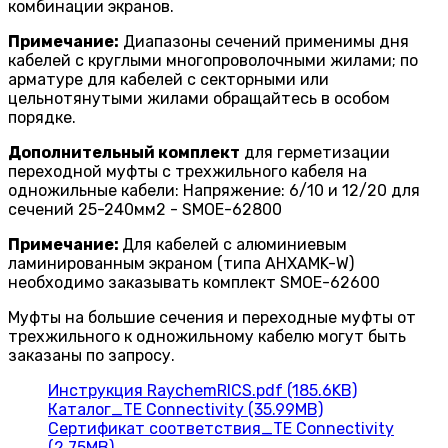
комбинации экранов.
Примечание:
Диапазоны сечений применимы дня
кабелей с круглыми многопроволочными жилами; по
арматуре для кабелей с секторными или
цельнотянутыми жилами обращайтесь в особом
порядке.
Дополнительный комплект
для герметизации
переходной муфты с трехжильного кабеля на
одножильные кабели: Напряжение: 6/10 и 12/20 для
сечений 25-240мм2 - SMOE-62800
Примечание:
Для кабелей с алюминиевым
ламинированным экраном (типа AHXAMK-W)
необходимо заказывать комплект SMOE-62600
Муфты на большие сечения и переходные муфты от
трехжильного к одножильному кабелю могут быть
заказаны по запросу.
Инструкция RaychemRICS.pdf (185.6KB)
Каталог_TE Connectivity (35.99MB)
Сертификат соответствия_TE Connectivity
(2.75MB)