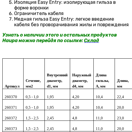
Изоляция Easy Entry: изолирующая гильза в
форме воронки
Ограничитель кабеля
Медная гильза Easy Entry: легкое введение
кабеля без проворачивания жилы и повреждения
Узнать о наличии этого и остальных продуктов
Haupa можно перейдя по ссылке:
Склад
Внутренний
Наружный
Длина
Сечение,
диаметр,
диаметр,
гильзы,
Длина,
Артикул
мм2
d1, мм
d4, мм
A, мм
мм
260370
0,5 - 1,0
1,95
4,20
10,4
22,4
260371
0,5 - 1,0
1,95
4,20
10,4
20,0
260372
1,5 - 2,5
2,45
4,8
11,0
23,0
260373
1,5 - 2,5
2,45
4,8
11,0
20,0