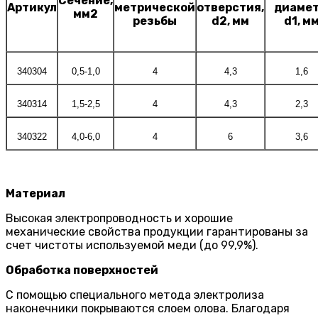
Сечение,
Артикул
метрической
отверстия,
диамет
мм2
резьбы
d2, мм
d1, м
340304
0,5-1,0
4
4,3
1,6
340314
1,5-2,5
4
4,3
2,3
340322
4,0-6,0
4
6
3,6
Материал
Высокая электропроводность и хорошие
механические свойства продукции гарантированы за
счет чистоты используемой меди (до 99,9%).
Обработка поверхностей
С помощью специального метода электролиза
наконечники покрываются слоем олова. Благодаря