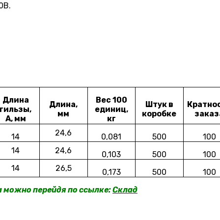
0В.
Длина
Вес 100
Длина,
Штук в
Кратно
гильзы,
единиц,
мм
коробке
заказ
A, мм
кг
24,6
14
0,081
500
100
14
24,6
0,103
500
100
14
26,5
0,173
500
100
a можно перейдя по ссылке:
Склад