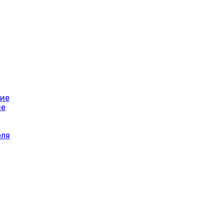
ние
ие
еля