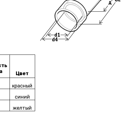
сть
а
Цвет
красный
синий
желтый