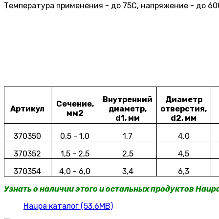
Температура применения - до 75С, напряжение - до 60
Внутренний
Диаметр
Сечение,
Артикул
диаметр,
отверстия,
мм2
d1, мм
d2, мм
370350
0,5 - 1,0
1,7
4,0
370
352
1,5 - 2,5
2,5
4,5
370
354
4,0 - 6,0
3,4
6,3
Узнать о наличии этого и остальных продуктов Haup
Haupa каталог (53.6MB)