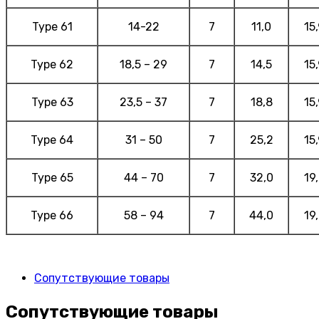
Type 61
14-22
7
11,0
15
Type 62
18,5 – 29
7
14,5
15
Type 63
23,5 – 37
7
18,8
15
Type 64
31 – 50
7
25,2
15
Type 65
44 – 70
7
32,0
19
Type 66
58 – 94
7
44,0
19
Сопутствующие товары
Сопутствующие товары