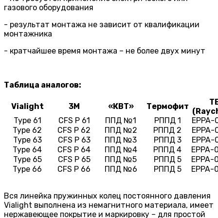
газового оборудования
- результат монтажа не зависит от квалификации
монтажника
- кратчайшее время монтажа – не более двух минут
Таблица аналогов:
T
Vialight
3М
«КВТ»
Термофит
(Rayc
Type 61
CFS P 61
ППД №1
РППД 1
EPPA-
Type 62
CFS P 62
ППД №2
РППД 2
EPPA-
Type 63
CFS P 63
ППД №3
РППД 3
EPPA-
Type 64
CFS P 64
ППД №4
РППД 4
EPPA-
Type 65
CFS P 65
ППД №5
РППД 5
EPPA-
Type 66
CFS P 66
ППД №6
РППД 5
EPPA-
Вся линейка пружинных колец постоянного давления
Vialight выполнена из немагнитного материала, имеет
нержавеющее покрытие и маркировку – для простой