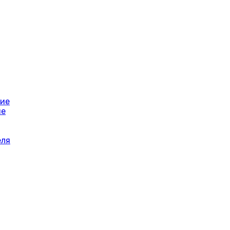
ние
ие
еля