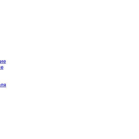
ние
ие
еля