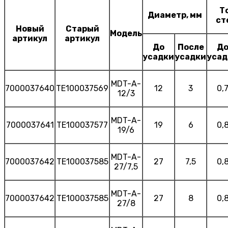
Т
Диаметр, мм
ст
Новый
Старый
Модель
артикул
артикул
До
После
Д
усадки
усадки
усад
MDT-A-
7000037640
TE100037569
12
3
0,
12/3
MDT-A-
7000037641
TE100037577
19
6
0,
19/6
MDT-A-
7000037642
TE100037585
27
7,5
0,
27/7,5
MDT-A-
7000037642
TE100037585
27
8
0,
27/8