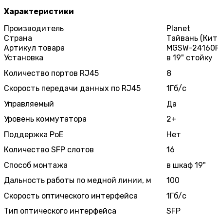
Характеристики
Производитель
Planet
Страна
Тайвань (Кит
Артикул товара
MGSW-24160
Установка
в 19" стойку
Количество портов RJ45
8
Скорость передачи данных по RJ45
1Гб/с
Управляемый
Да
Уровень коммутатора
2+
Поддержка PoE
Нет
Количество SFP слотов
16
Способ монтажа
в шкаф 19"
Дальность работы по медной линии, м
100
Скорость оптического интерфейса
1Гб/с
Тип оптического интерфейса
SFP