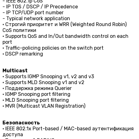
- IEEE 802.1p CoS
- IP TOS / DSCP / IP Precedence
- IP TCP/UDP port number
- Typical network application
• Строгий приоритет и WRR (Weighted Round Robin)
CoS политики
• Supports QoS and In/Out bandwidth control on each
port
• Traffic-policing policies on the switch port
• DSCP remarking
Multicast
• Supports IGMP Snooping v1, v2 and v3
• Supports MLD Snooping v1 and v2
• Поддержка режима Querier
• IGMP Snooping port filtering
• MLD Snooping port filtering
• MVR (Multicast VLAN Registration)
Безопасность
• IEEE 802.1x Port-based / MAC-based аутентификация
доступа