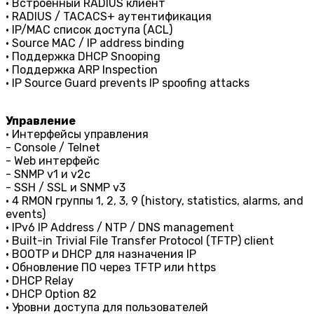
• Встроенный RADIUS клиент
• RADIUS / TACACS+ аутентификация
• IP/МАС список доступа (ACL)
• Source MAC / IP address binding
• Поддержка DHCP Snooping
• Поддержка ARP Inspection
• IP Source Guard prevents IP spoofing attacks
Управление
• Интерфейсы управления
- Console / Telnet
- Web интерфейс
- SNMP v1 и v2c
- SSH / SSL и SNMP v3
• 4 RMON группы 1, 2, 3, 9 (history, statistics, alarms, and
events)
• IPv6 IP Address / NTP / DNS management
• Built-in Trivial File Transfer Protocol (TFTP) client
• BOOTP и DHCP для назначения IP
• Обновление ПО через TFTP или https
• DHCP Relay
• DHCP Option 82
• Уровни доступа для пользователей