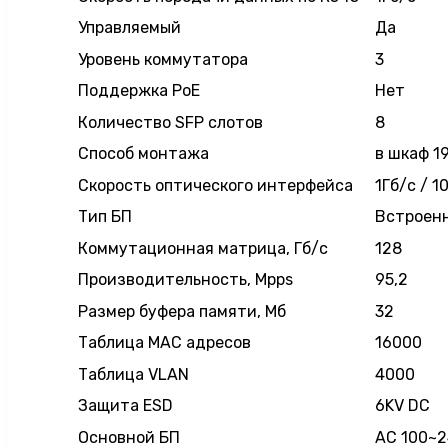
Управляемый
Да
Уровень коммутатора
3
Поддержка PoE
Нет
Количество SFP слотов
8
Способ монтажа
в шкаф 19
Скорость оптического интерфейса
1Гб/с / 1
Тип БП
Встроен
Коммутационная матрица, Гб/с
128
Производительность, Mpps
95,2
Размер буфера памяти, Мб
32
Таблица MAC адресов
16000
Таблица VLAN
4000
Защита ESD
6KV DC
Основной БП
AC 100~2