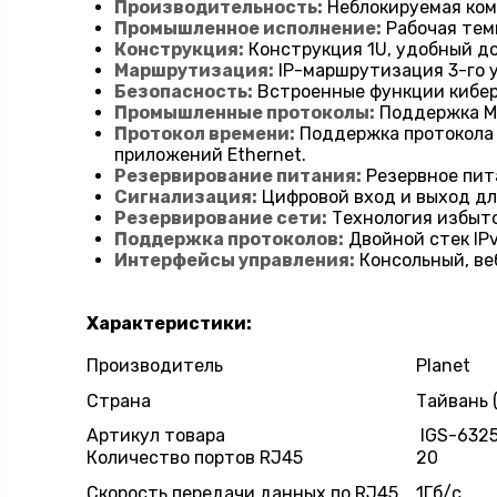
Производительность:
Неблокируемая ком
Промышленное исполнение:
Рабочая темп
Конструкция:
Конструкция 1U, удобный до
Маршрутизация:
IP-маршрутизация 3-го у
Безопасность:
Встроенные функции киберб
Промышленные протоколы:
Поддержка Mo
Протокол времени:
Поддержка протокола 
приложений Ethernet.
Резервирование питания:
Резервное пита
Сигнализация:
Цифровой вход и выход для
Резервирование сети:
Технология избыто
Поддержка протоколов:
Двойной стек IPv
Интерфейсы управления:
Консольный, ве
Характеристики:
Производитель
Planet
Страна
Тайвань 
Артикул товара
IGS-632
Количество портов RJ45
20
Скорость передачи данных по RJ45
1Гб/с