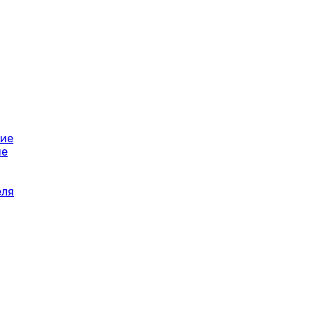
ние
ие
еля