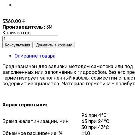
3360.00 ₽
Производитель :
3M
Количество
Описание товара
Предназначен для заливки методом самотека или под д
заполненных или заполненных гидрофобом, без его пр
герметизирует заполненный кабель, совместим с плас
содержит изоцианатов. Материал герметика – полибу
Характеристики:
96 при 4°С
Время желатинизации, мин
63 при 24°С
30 при 43°С
Объемное расширение, %
<1,0