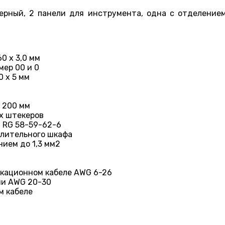
черный, 2 панели для инструмента, одна с отделение
60 x 3,0 мм
мер 00 и 0
0 x 5 мм
 200 мм
х штекеров
 RG 58-59-62-6
елительного шкафа
нием до 1,3 мм2
икационном кабеле AWG 6-26
ии AWG 20-30
м кабеле