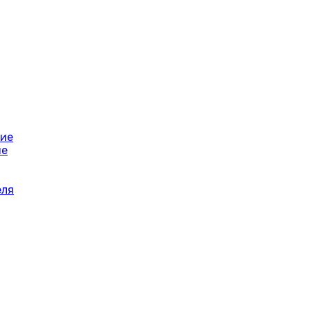
ние
ие
еля