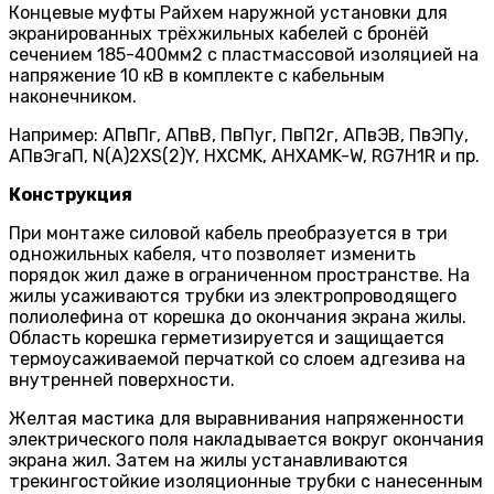
Концевые муфты Райхем наружной установки для
экранированных трёхжильных кабелей с бронёй
сечением 185-400мм2 с пластмассовой изоляцией на
напряжение 10 кВ в комплекте с кабельным
наконечником.
Например: АПвПг, АПвВ, ПвПуг, ПвП2г, АПвЭВ, ПвЭПу,
АПвЭгаП, N(A)2XS(2)Y, HXCMK, AHXAMK-W, RG7H1R и пр.
Конструкция
При монтаже силовой кабель преобразуется в три
одножиль­ных кабеля, что позволяет изменить
порядок жил даже в ограниченном пространстве. На
жилы усаживаются трубки из электропроводящего
полиолефина от корешка до окончания экрана жилы.
Область корешка герметизируется и защища­ется
термоусаживаемой перчаткой со слоем адгезива на
внутренней поверхности.
Желтая мастика для выравнивания напряженности
электрического поля накладывается вокруг окончания
экрана жил. Затем на жилы устанавли­ваются
трекингостойкие изоляцион­ные трубки с нанесенным