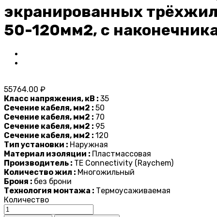
экранированных трёхжиль
50-120мм2, с наконечник
55764.00 ₽
Класс напряжения, кВ :
35
Сечение кабеля, мм2 :
50
Сечение кабеля, мм2 :
70
Сечение кабеля, мм2 :
95
Сечение кабеля, мм2 :
120
Тип установки :
Наружная
Материал изоляции :
Пластмассовая
Производитель :
TE Connectivity (Raychem)
Количество жил :
Многожильный
Броня :
без брони
Технология монтажа :
Термоусаживаемая
Количество