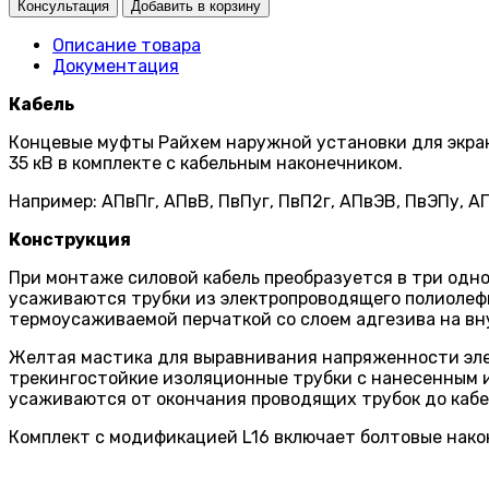
Описание товара
Документация
Кабель
Концевые муфты Райхем наружной установки для экра
35 кВ в комплекте с кабельным наконечником.
Например: АПвПг, АПвВ, ПвПуг, ПвП2г, АПвЭВ, ПвЭПу, А
Конструкция
При монтаже силовой кабель преобразуется в три одно
усаживаются трубки из электропроводящего полиолефи
термоусаживаемой перчаткой со слоем адгезива на вн
Желтая мастика для выравнивания напряженности элек
трекингостойкие изоляцион­ные трубки с нанесенным 
усаживаются от окончания проводящих трубок до кабел
Комплект с модификацией L16 включает болтовые након