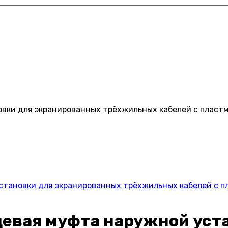
вки для экранированных трёхжильных кабелей с пластм
тановки для экранированных трёхжильных кабелей с п
евая муфта наружной уст