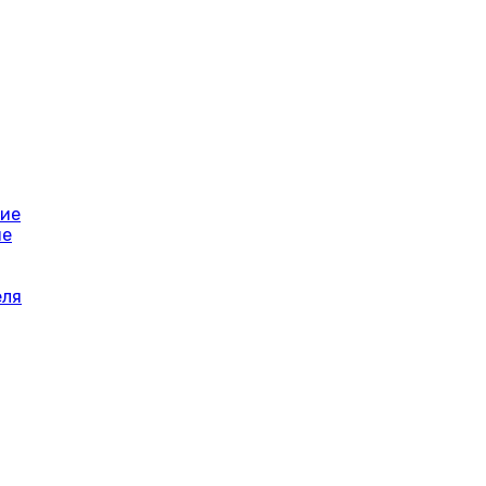
ние
ие
еля