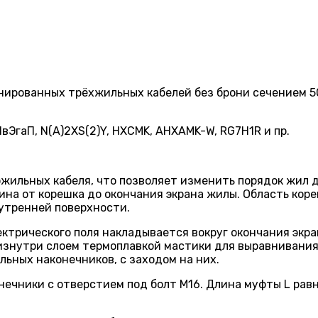
нированных трёхжильных кабелей без брони сечением 5
ПвЭгаП, N(A)2XS(2)Y, HXCMK, AHXAMK-W, RG7H1R и пр.
жиль­ных кабеля, что позволяет изменить порядок жил 
на от корешка до окончания экрана жилы. Область кор
утренней поверхности.
трического поля накладывается вокруг окончания экра
изнутри слоем термоплавкой мастики для выравнивания 
ьных наконечников, с заходом на них.
ечники с отверстием под болт M16. Длина муфты L равн