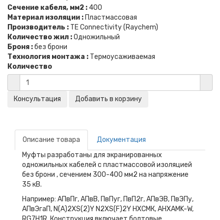
Сечение кабеля, мм2 :
400
Материал изоляции :
Пластмассовая
Производитель :
TE Connectivity (Raychem)
Количество жил :
Одножильный
Броня :
без брони
Технология монтажа :
Термоусаживаемая
Количество
Описание товара
Документация
Муфты разработаны для экранированных
одножильных кабелей с пластмассовой изоляцией
без брони , сечением 300-400 мм2 на напряжение
35 кВ.
Например: АПвПг, АПвВ, ПвПуг, ПвП2г, АПвЭВ, ПвЭПу,
АПвЭгаП, N(A)2XS(2)Y N2XS(F)2Y НХСМК, AHXAMK-W,
RG7H1R. Конструкция включает болтовые