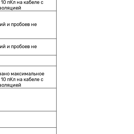
10 пКл на кабеле с
золяцией
й и пробоев не
й и пробоев не
вано максимальное
10 пКл на кабеле с
золяцией