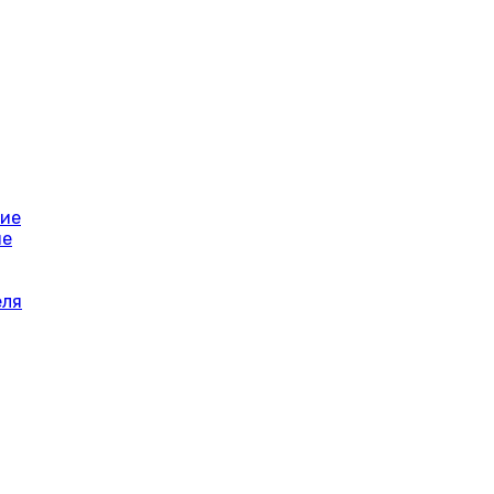
ние
ие
еля