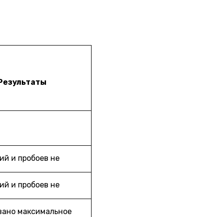
Результаты
й и пробоев не
й и пробоев не
вано максимальное