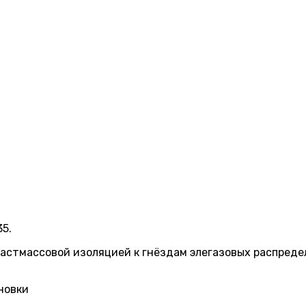
35.
астмассовой изоляцией к гнёздам элегазовых распреде
новки