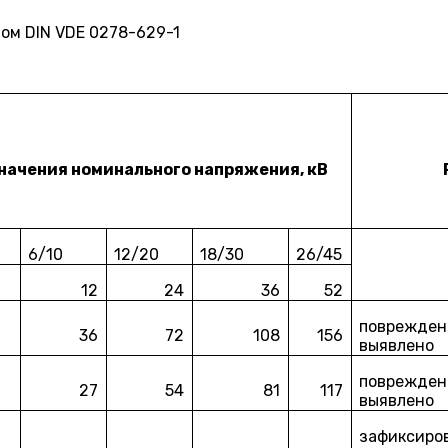
ом DIN VDE 0278-629-1
начения номинального напряжения, кВ
6/10
12/20
18/30
26/45
12
24
36
52
повреждени
36
72
108
156
выявлено
повреждени
27
54
81
117
выявлено
зафиксиро