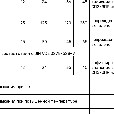
12
24
36
45
значение в 
СПЭ/ЭПР и
повреждени
75
125
170
250
выявлено
повреждени
15
30
45
65
выявлено
 соответствии с DIN VDE 0278-628-9
зафиксиро
12
24
36
45
значение в 
СПЭ/ЭПР и
мыкания при Iкз
амыкания при повышенной температуре