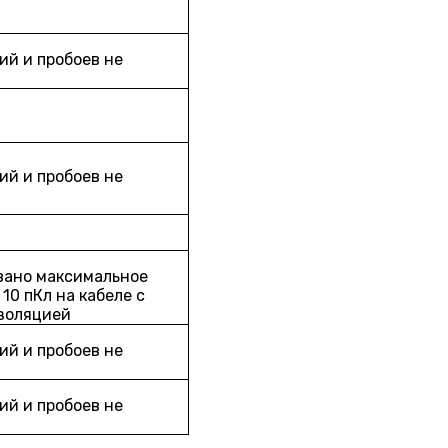
й и пробоев не
й и пробоев не
вано максимальное
10 пКл на кабеле с
золяцией
й и пробоев не
й и пробоев не