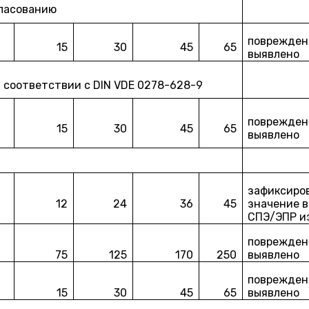
ласованию
повреждени
15
30
45
65
выявлено
 соответствии с DIN VDE 0278-628-9
повреждени
15
30
45
65
выявлено
зафиксиро
12
24
36
45
значение в 
СПЭ/ЭПР и
повреждени
75
125
170
250
выявлено
повреждени
15
30
45
65
выявлено