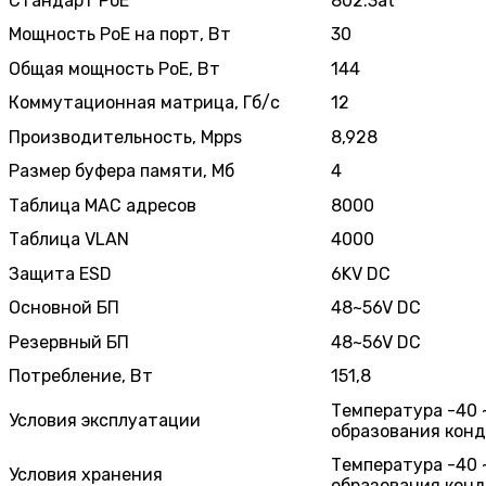
Стандарт PoE
802.3at
Мощность PoE на порт, Вт
30
Общая мощность PoE, Вт
144
Коммутационная матрица, Гб/с
12
Производительность, Mpps
8,928
Размер буфера памяти, Мб
4
Таблица MAC адресов
8000
Таблица VLAN
4000
Защита ESD
6KV DC
Основной БП
48~56V DC
Резервный БП
48~56V DC
Потребление, Вт
151,8
Температура -40 ~
Условия эксплуатации
образования конд
Температура -40 ~
Условия хранения
образования конд