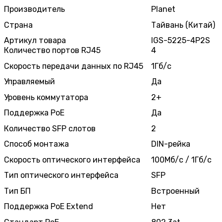
Производитель
Planet
Страна
Тайвань (Китай)
Артикул товара
IGS-5225-4P2S
Количество портов RJ45
4
Скорость передачи данных по RJ45
1Гб/с
Управляемый
Да
Уровень коммутатора
2+
Поддержка PoE
Да
Количество SFP слотов
2
Способ монтажа
DIN-рейка
Скорость оптического интерфейса
100Мб/с / 1Гб/с
Тип оптического интерфейса
SFP
Тип БП
Встроенный
Поддержка PoE Extend
Нет