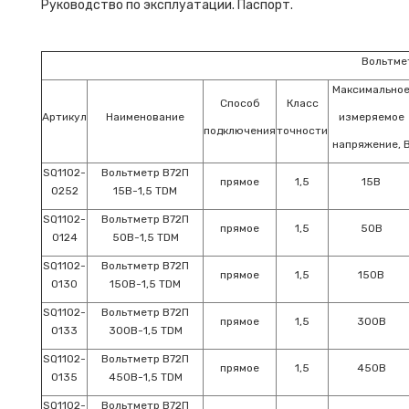
Руководство по эксплуатации. Паспорт.
Вольтме
Максимально
Способ
Класс
Артикул
Наименование
измеряемое
подключения
точности
напряжение, 
SQ1102-
Вольтметр В72П
прямое
1,5
15В
0252
15В-1,5 TDM
SQ1102-
Вольтметр В72П
прямое
1,5
50В
0124
50В-1,5 TDM
SQ1102-
Вольтметр В72П
прямое
1,5
150В
0130
150В-1,5 TDM
SQ1102-
Вольтметр В72П
прямое
1,5
300В
0133
300В-1,5 TDM
SQ1102-
Вольтметр В72П
прямое
1,5
450В
0135
450В-1,5 TDM
SQ1102-
Вольтметр В72П