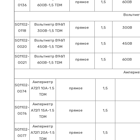
прямое
1,5
600В
0136
600В-1,5 TDM
Вольтме
SQ1102-
Вольтметр В96П
прямое
1,5
300В
0118
300В-1,5 TDM
SQ1102-
Вольтметр В96П
прямое
1,5
450В
0020
450В-1,5 TDM
SQ1102-
Вольтметр В96П
прямое
1,5
600В
0021
600В-1,5 TDM
Амперме
Амперметр
SQ1102-
А72П 10А-1.5
прямое
1,5
0074
TDM
Амперметр
SQ1102-
А72П 15А-1.5
прямое
1,5
0076
TDM
Амперметр
SQ1102-
А72П 20А-1.5
прямое
1,5
0077
TDM